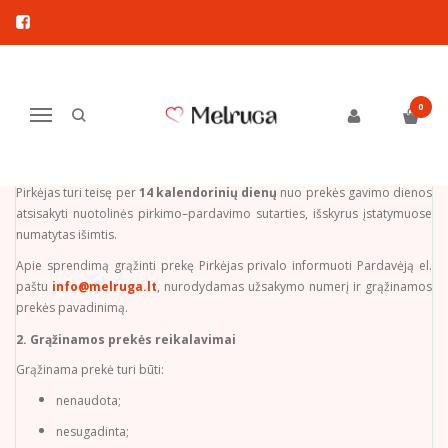
PREKIŲ GRĄŽINIMAS IR KEITIMAS
Pagrindinis
Prekių grąžinimas ir keitimas
0
Navigacija
PREKIŲ GRĄŽINIMO IR KEITIMO TAISYKLĖS
1. Teisė atsisakyti pirkimo–pardavimo sutarties
Pirkėjas turi teisę per
14 kalendorinių dienų
nuo prekės gavimo dienos
atsisakyti nuotolinės pirkimo–pardavimo sutarties, išskyrus įstatymuose
numatytas išimtis.
Apie sprendimą grąžinti prekę Pirkėjas privalo informuoti Pardavėją el.
paštu
info@melruga.lt
, nurodydamas užsakymo numerį ir grąžinamos
prekės pavadinimą.
2. Grąžinamos prekės reikalavimai
Grąžinama prekė turi būti:
nenaudota;
nesugadinta;