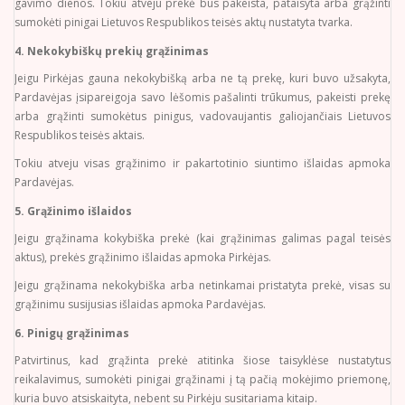
gavimo dienos. Tokiu atveju prekė bus pakeista, pataisyta arba grąžinti
sumokėti pinigai Lietuvos Respublikos teisės aktų nustatyta tvarka.
4. Nekokybiškų prekių grąžinimas
Jeigu Pirkėjas gauna nekokybišką arba ne tą prekę, kuri buvo užsakyta,
Pardavėjas įsipareigoja savo lėšomis pašalinti trūkumus, pakeisti prekę
arba grąžinti sumokėtus pinigus, vadovaujantis galiojančiais Lietuvos
Respublikos teisės aktais.
Tokiu atveju visas grąžinimo ir pakartotinio siuntimo išlaidas apmoka
Pardavėjas.
5. Grąžinimo išlaidos
Jeigu grąžinama kokybiška prekė (kai grąžinimas galimas pagal teisės
aktus), prekės grąžinimo išlaidas apmoka Pirkėjas.
Jeigu grąžinama nekokybiška arba netinkamai pristatyta prekė, visas su
grąžinimu susijusias išlaidas apmoka Pardavėjas.
6. Pinigų grąžinimas
Patvirtinus, kad grąžinta prekė atitinka šiose taisyklėse nustatytus
reikalavimus, sumokėti pinigai grąžinami į tą pačią mokėjimo priemonę,
kuria buvo atsiskaityta, nebent su Pirkėju susitariama kitaip.