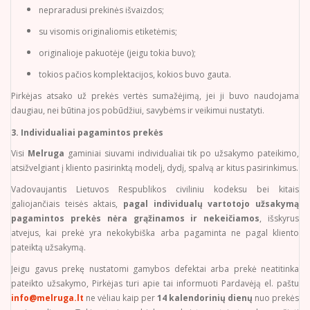
nepraradusi prekinės išvaizdos;
su visomis originaliomis etiketėmis;
originalioje pakuotėje (jeigu tokia buvo);
tokios pačios komplektacijos, kokios buvo gauta.
Pirkėjas atsako už prekės vertės sumažėjimą, jei ji buvo naudojama
daugiau, nei būtina jos pobūdžiui, savybėms ir veikimui nustatyti.
3. Individualiai pagamintos prekės
Visi
Melruga
gaminiai siuvami individualiai tik po užsakymo pateikimo,
atsižvelgiant į kliento pasirinktą modelį, dydį, spalvą ar kitus pasirinkimus.
Vadovaujantis Lietuvos Respublikos civiliniu kodeksu bei kitais
galiojančiais teisės aktais,
pagal individualų vartotojo užsakymą
pagamintos prekės nėra grąžinamos ir nekeičiamos
, išskyrus
atvejus, kai prekė yra nekokybiška arba pagaminta ne pagal kliento
pateiktą užsakymą.
Jeigu gavus prekę nustatomi gamybos defektai arba prekė neatitinka
pateikto užsakymo, Pirkėjas turi apie tai informuoti Pardavėją el. paštu
info@melruga.lt
ne vėliau kaip per
14 kalendorinių dienų
nuo prekės