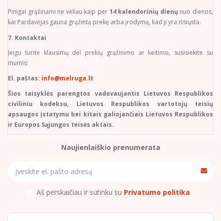
Pinigai grąžinami ne vėliau kaip per
14 kalendorinių dienų
nuo dienos,
kai Pardavėjas gauna grąžintą prekę arba įrodymą, kad ji yra išsiųsta.
7. Kontaktai
Jeigu turite klausimų dėl prekių grąžinimo ar keitimo, susisiekite su
mumis:
El. paštas:
info@melruga.lt
Šios taisyklės parengtos vadovaujantis Lietuvos Respublikos
civiliniu kodeksu, Lietuvos Respublikos vartotojų teisių
apsaugos įstatymu bei kitais galiojančiais Lietuvos Respublikos
ir Europos Sąjungos teisės aktais.
Naujienlaiškio prenumerata
Aš perskaičiau ir sutinku su
Privatumo politika