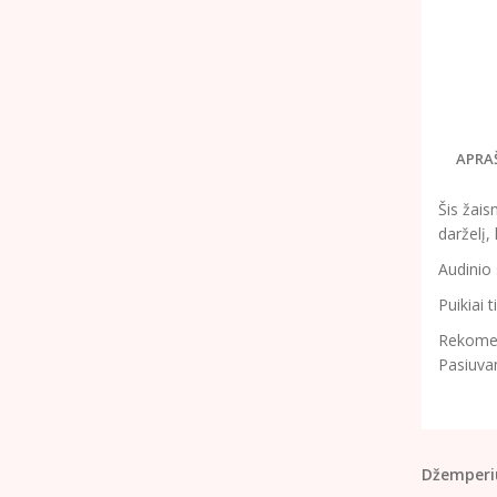
APRA
Šis žais
darželį,
Audinio 
Puikiai 
Rekomend
Pasiuva
Džemperi