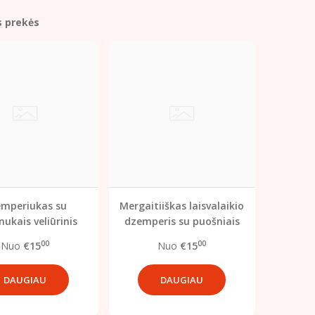
s prekės
mperiukas su
Mergaitiiškas laisvalaikio
nukais veliūrinis
dzemperis su puošniais
raukinukais
00
00
Nuo
€15
Nuo
€15
DAUGIAU
DAUGIAU