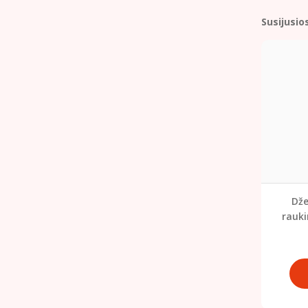
Susijusio
Dže
rauki