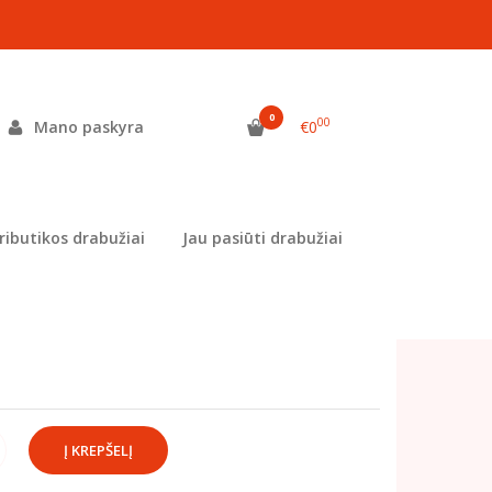
0
00
Mano paskyra
€0
as:
MEL-1184
ekis:
Prekė siuvama užsisakius
ributikos drabužiai
Jau pasiūti drabužiai
aikams: :