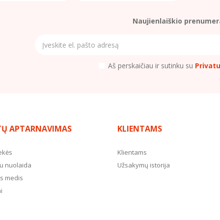
Naujienlaiškio prenumer
Aš perskaičiau ir sutinku su
Privat
TŲ APTARNAVIMAS
KLIENTAMS
ekės
Klientams
u nuolaida
Užsakymų istorija
s medis
i