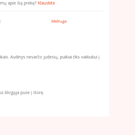
simų apie šią prekę?
Klauskite
:
Melruga
is. Audinys nevaržo judesių, puikiai tiks vaikiukui į
s blogąja puse į išorę.