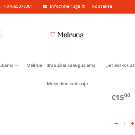
+37065077201
info@melruga.lt
Kontaktai
Drabužiai mergaitėms
Džemperiai
Džemperiukas su raukinukais
PERIUKAS SU RAUKINUKAIS
Prekės kod
Turimas ki
iukams
Melirue - drabužiai suaugusiems
Lietuviškos at
Dydžiai v
Mokyklinė kolekcija
00
€15