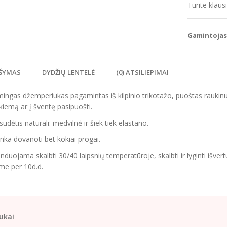
Turite klau
Gamintojas
ŠYMAS
DYDŽIŲ LENTELĖ
(0) ATSILIEPIMAI
mingas džemperiukas pagamintas iš kilpinio trikotažo, puoštas raukinuka
 kiemą ar į šventę pasipuošti.
sudėtis natūrali: medvilnė ir šiek tiek elastano.
tinka dovanoti bet kokiai progai.
uojama skalbti 30/40 laipsnių temperatūroje, skalbti ir lyginti išvertu
me per 10d.d.
ukai