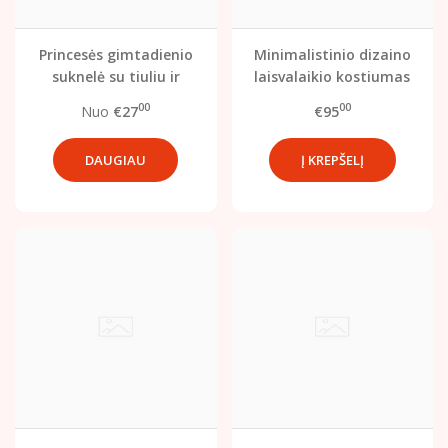
Princesės gimtadienio
Minimalistinio dizaino
suknelė su tiuliu ir
laisvalaikio kostiumas
skaičiumi
00
00
Nuo
€27
€95
DAUGIAU