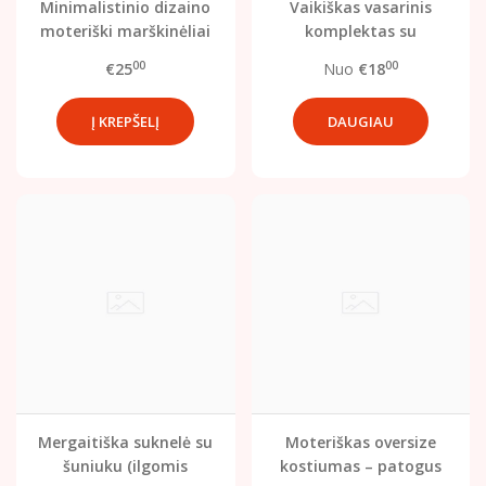
Minimalistinio dizaino
Vaikiškas vasarinis
moteriški marškinėliai
komplektas su
traktoriaus dizainu –
00
00
€25
Nuo
€18
marškinėliai ir šortai
DAUGIAU
Mergaitiška suknelė su
Moteriškas oversize
šuniuku (ilgomis
kostiumas – patogus