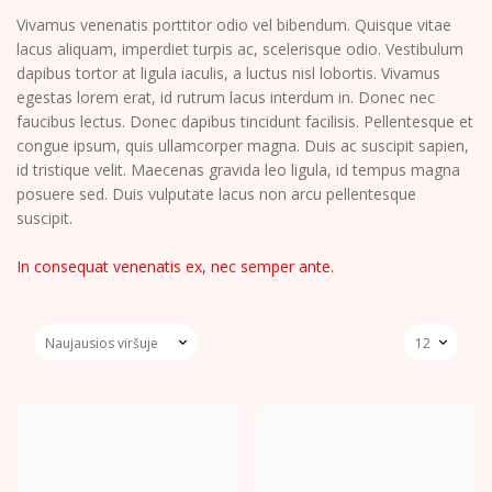
Vivamus venenatis porttitor odio vel bibendum. Quisque vitae
lacus aliquam, imperdiet turpis ac, scelerisque odio. Vestibulum
dapibus tortor at ligula iaculis, a luctus nisl lobortis. Vivamus
egestas lorem erat, id rutrum lacus interdum in. Donec nec
faucibus lectus. Donec dapibus tincidunt facilisis. Pellentesque et
congue ipsum, quis ullamcorper magna. Duis ac suscipit sapien,
id tristique velit. Maecenas gravida leo ligula, id tempus magna
posuere sed. Duis vulputate lacus non arcu pellentesque
suscipit.
In consequat venenatis ex, nec semper ante.