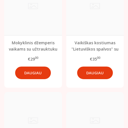
Mokyklinis džemperis
Vaikiškas kostiumas
vaikams su užtrauktuku
"Lietuviškos spalvos" su
(134 dydis)
gobtuvu (140 dydis)
00
00
€29
€35
DAUGIAU
DAUGIAU