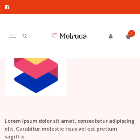
MELRUGA
Pagrindinis
Pirkite pagal gamintoją
Melruga
0
Navigacija
Lorem ipsum dolor sit amet, consectetur adipiscing
elit. Curabitur molestie risus vel est pretium
sagittis.