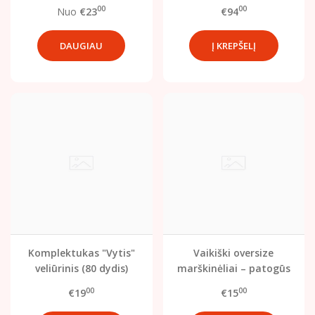
rankovėmis)
laisvalaikio komplektas
00
00
Nuo
€23
€94
su plačiomis kelnėmis
DAUGIAU
Komplektukas "Vytis"
Vaikiški oversize
veliūrinis (80 dydis)
marškinėliai – patogūs
ir stilingi
00
00
€19
€15