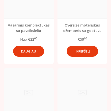
Vasarinis komplektukas
Oversize moteriškas
su paveikslėliu
džemperis su gobtuvu
mergaitėms
00
00
Nuo
€22
€59
DAUGIAU