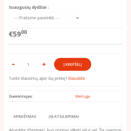
Suaugusių dydžiai :
00
€59
Turite klausimų apie šią prekę?
Klauskite
Gamintojas:
Melruga
APRAŠYMAS
(0) ATSILIEPIMAI
Atraskite džemperį, kurį norėsis vilkėti vėl ir vėl. Šis oversize