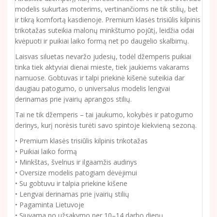
modelis sukurtas moterims, vertinančioms ne tik stilių, bet
ir tikrą komfortą kasdienoje. Premium klasės trisiūlis kilpinis
trikotažas suteikia malonų minkštumo pojūtį, leidžia odai
kvėpuoti ir puikiai laiko formą net po daugelio skalbimų.
Laisvas siluetas nevaržo judesių, todėl džemperis puikiai
tinka tiek aktyviai dienai mieste, tiek jaukiems vakarams
namuose. Gobtuvas ir talpi priekinė kišenė suteikia dar
daugiau patogumo, o universalus modelis lengvai
derinamas prie įvairių aprangos stilių.
Tai ne tik džemperis – tai jaukumo, kokybės ir patogumo
derinys, kurį norėsis turėti savo spintoje kiekvieną sezoną.
• Premium klasės trisiūlis kilpinis trikotažas
• Puikiai laiko formą
• Minkštas, švelnus ir ilgaamžis audinys
• Oversize modelis patogiam dėvėjimui
• Su gobtuvu ir talpia priekine kišene
• Lengvai derinamas prie įvairių stilių
• Pagaminta Lietuvoje
• Siuvama po užsakymo per 10–14 darbo dienų