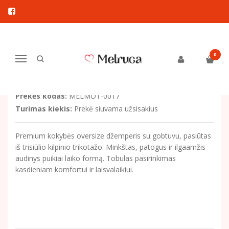
Pagrindinis
Melirue - drabužiai suaugusiems
Oversize moteriškas džemperis su gobtuvu
OVERSIZE MOTERIŠKAS DŽEMPERIS
0
Navigacija
SU GOBTUVU
Prekės kodas:
MELMOT-0017
Turimas kiekis:
Prekė siuvama užsisakius
Premium kokybės oversize džemperis su gobtuvu, pasiūtas
iš trisiūlio kilpinio trikotažo. Minkštas, patogus ir ilgaamžis
audinys puikiai laiko formą. Tobulas pasirinkimas
kasdieniam komfortui ir laisvalaikiui.