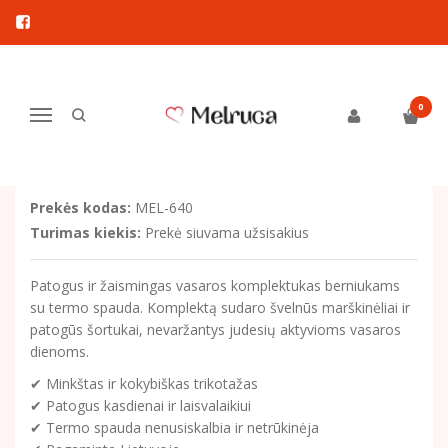
Pagrindinis
Drabužiai berniukams
Vasariški drabužiai berniukams
Vasarinis komplektukas berniukui su termo spauda
0
VASARINIS KOMPLEKTUKAS
Navigacija
BERNIUKUI SU TERMO SPAUDA
Prekės kodas:
MEL-640
Turimas kiekis:
Prekė siuvama užsisakius
Patogus ir žaismingas vasaros komplektukas berniukams
su termo spauda. Komplektą sudaro švelnūs marškinėliai ir
patogūs šortukai, nevaržantys judesių aktyvioms vasaros
dienoms.
✔ Minkštas ir kokybiškas trikotažas
✔ Patogus kasdienai ir laisvalaikiui
✔ Termo spauda nenusiskalbia ir netrūkinėja