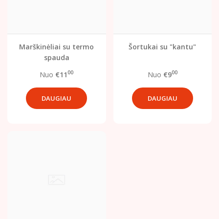
Marškinėliai su termo
Šortukai su "kantu"
spauda
00
00
Nuo
€11
Nuo
€9
DAUGIAU
DAUGIAU