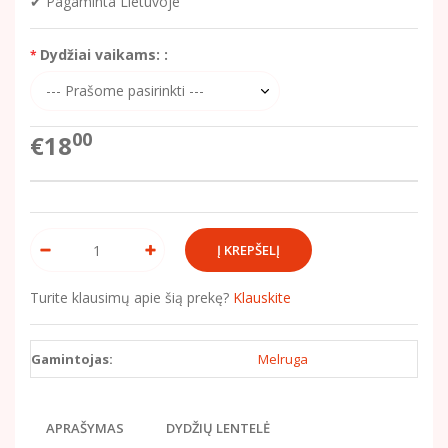
✔ Pagaminta Lietuvoje
Dydžiai vaikams: :
00
€18
Turite klausimų apie šią prekę?
Klauskite
Gamintojas:
Melruga
APRAŠYMAS
DYDŽIŲ LENTELĖ