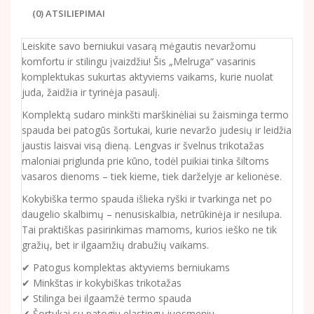
(0) ATSILIEPIMAI
Leiskite savo berniukui vasarą mėgautis nevaržomu
komfortu ir stilingu įvaizdžiu! Šis „Melruga“ vasarinis
komplektukas sukurtas aktyviems vaikams, kurie nuolat
juda, žaidžia ir tyrinėja pasaulį.
Komplektą sudaro minkšti marškinėliai su žaisminga termo
spauda bei patogūs šortukai, kurie nevaržo judesių ir leidžia
jaustis laisvai visą dieną. Lengvas ir švelnus trikotažas
maloniai priglunda prie kūno, todėl puikiai tinka šiltoms
vasaros dienoms – tiek kieme, tiek darželyje ar kelionėse.
Kokybiška termo spauda išlieka ryški ir tvarkinga net po
daugelio skalbimų – nenusiskalbia, netrūkinėja ir nesilupa.
Tai praktiškas pasirinkimas mamoms, kurios ieško ne tik
gražių, bet ir ilgaamžių drabužių vaikams.
✔ Patogus komplektas aktyviems berniukams
✔ Minkštas ir kokybiškas trikotažas
✔ Stilinga bei ilgaamžė termo spauda
✔ Šortukai su patogiu elastingu juosmeniu