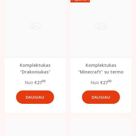
Komplektukas
Komplektukas
"Drakoniukas"
"Minecraft" su termo
spauda
00
00
Nuo
€27
Nuo
€27
DAUGIAU
DAUGIAU