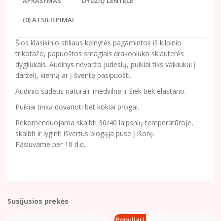
APRAŠYMAS
DYDŽIŲ LENTELĖ
(0) ATSILIEPIMAI
Šios klasikinio stiliaus kelnytės pagamintos iš kilpinio
trikotažo, papuoštos smagiais drakoniuko skiauterės
dygliukais. Audinys nevaržo judesių, puikiai tiks vaikiukui į
darželį, kiemą ar į šventę pasipuošti.
Audinio sudėtis natūrali: medvilnė ir šiek tiek elastano.
Puikiai tinka dovanoti bet kokiai progai.
Rekomenduojama skalbti 30/40 laipsnių temperatūroje,
skalbti ir lyginti išvertus blogąja puse į išorę.
Pasiuvame per 10 d.d.
Susijusios prekės
Populiari