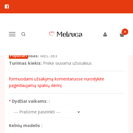
Pagrindinis
Drabužiai berniukams
Kelnės
Vaikiškos kelnės "Drakoniukas"
VAIKIŠKOS KELNĖS
0
Navigacija
"DRAKONIUKAS"
Prekės kodas:
Populiari
MEL-363
Turimas kiekis:
Prekė siuvama užsisakius
formuodami užsakymą komentaruose nurodykite
pageidaujamą spalvų derinį
Dydžiai vaikams: :
Kelnių modelis :