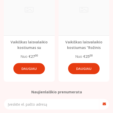
Vaikiškas laisvalaikio
Vaikiškas laisvalaikio
kostiumas su
kostiumas "Rožinis
užtrauktuku "Spalvos"
sapnas"
00
00
Nuo
€27
Nuo
€25
DAUGIAU
DAUGIAU
Naujienlaiškio prenumerata