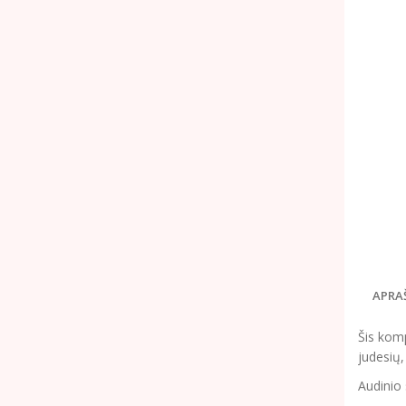
APRA
Šis komp
judesių, 
Audinio 