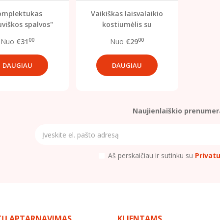
omplektukas
Vaikiškas laisvalaikio
uviškos spalvos"
kostiumėlis su
užtrauktuku „Žmogus-
00
00
Nuo
€31
Nuo
€29
voras“
DAUGIAU
DAUGIAU
Naujienlaiškio prenumer
Aš perskaičiau ir sutinku su
Privat
TŲ APTARNAVIMAS
KLIENTAMS