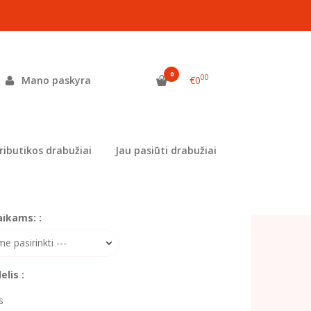
"
0
00
Mano paskyra
€0
as:
MEL-028
ekis:
Prekė siuvama užsisakius
ributikos drabužiai
Jau pasiūti drabužiai
lis (1) :
aikams: :
lis :
s