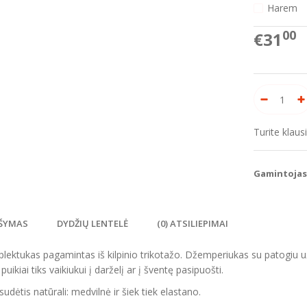
Harem
00
€31
Turite klau
Gamintojas
ŠYMAS
DYDŽIŲ LENTELĖ
(0) ATSILIEPIMAI
lektukas pagamintas iš kilpinio trikotažo. Džemperiukas su patogiu u
puikiai tiks vaikiukui į darželį ar į šventę pasipuošti.
sudėtis natūrali: medvilnė ir šiek tiek elastano.