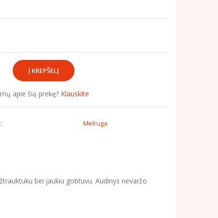
simų apie šią prekę?
Klauskite
:
Melruga
žtrauktuku bei jaukiu gobtuvu. Audinys nevaržo