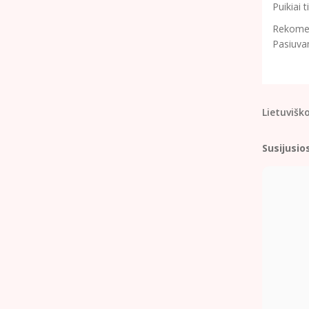
Puikiai 
Rekomend
Pasiuva
Lietuvišk
Susijusio