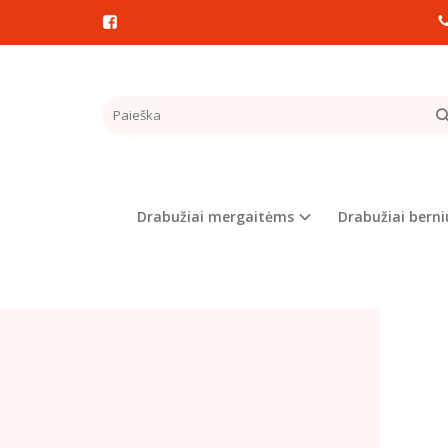
Pagrindinis
KOMP
Populia
Drabužiai mergaitėms
Drabužiai bern