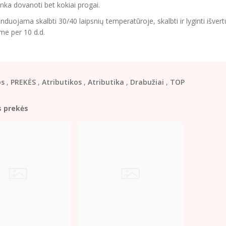
tinka dovanoti bet kokiai progai.
uojama skalbti 30/40 laipsnių temperatūroje, skalbti ir lyginti išvertu
me per 10 d.d.
os
,
PREKĖS
,
Atributikos
,
Atributika
,
Drabužiai
,
TOP
s prekės