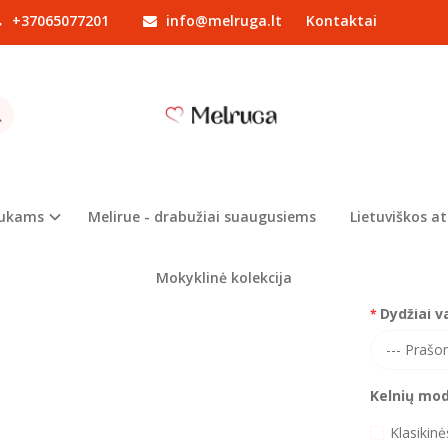
+37065077201
info@melruga.lt
Kontaktai
Lietuviškos atributikos drabužiai
Komplektukas "Lietuviškos spalvos
LEKTUKAS "LIETUVIŠKOS SPALVOS"
Prekės kod
ri
Turimas ki
iukams
Melirue - drabužiai suaugusiems
Lietuviškos at
Kelnių mode
Mokyklinė kolekcija
Dydžiai v
Kelnių mode
Klasikinė