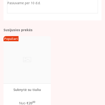
Pasiuvame per 10 d.d.
Susijusios prekės
Populiari
Suknytė su tiuliu
00
Nuo
€20