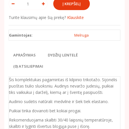
Turite klausimų apie šią prekę?
Klauskite
Gamintojas:
Melruga
APRAŠYMAS
DYDŽIŲ LENTELĖ
(0) ATSILIEPIMAI
Šis komplektukas pagamintas iš kilpinio trikotažo. Sijonėlis
puoštas tiulio sluoksniu. Audinys nevaržo judesių, puikiai
tiks vaikiukui į darželį, kiemą ar į šventę pasipuošti.
Audinio sudėtis natūrali: medvilnė ir šiek tiek elastano.
Puikiai tinka dovanoti bet kokiai progai.
Rekomenduojama skalbti 30/40 laipsnių temperatūroje,
skalbti ir lyginti išvertus blogąja puse į išorę.