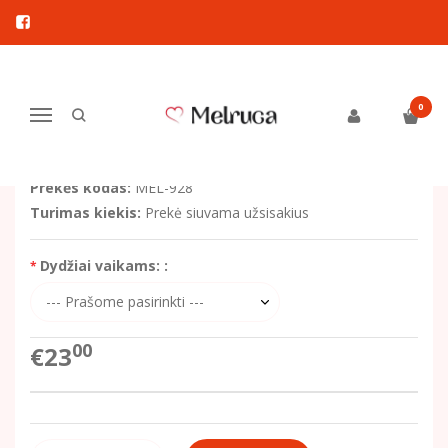
Pagrindinis
Drabužiai mergaitėms
Komplektai
Komplektukas su sijonėliu, su tiuliu
KOMPLEKTUKAS SU SIJONĖLIU, SU
0
Navigacija
TIULIU
Prekės kodas:
MEL-928
Turimas kiekis:
Prekė siuvama užsisakius
Dydžiai vaikams: :
00
€23