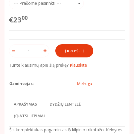
00
€23
Turite klausimų apie šią prekę?
Klauskite
Gamintojas:
Melruga
APRAŠYMAS
DYDŽIŲ LENTELĖ
(0) ATSILIEPIMAI
Šis komplektukas pagamintas iš kilpinio trikotažo. Kelnytės