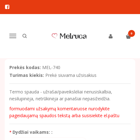
Pagrindinis
Drabužiai berniukams
Komplektukai
Komplektukas vardinis "Peliukas Mikis" su termo spauda
KOMPLEKTUKAS VARDINIS
0
Navigacija
"PELIUKAS MIKIS" SU TERMO
SPAUDA
Prekės kodas:
MEL-740
Turimas kiekis:
Prekė siuvama užsisakius
Termo spauda - užrašai/paveikslėliai nenusiskalbia,
nesilupinėja, netrūkinėja ar panašiai nepasižeidžia.
formuodami užsakymą komentaruose nurodykite
pageidaujamą spaudos tekstą arba susisiekite el.paštu
Dydžiai vaikams: :