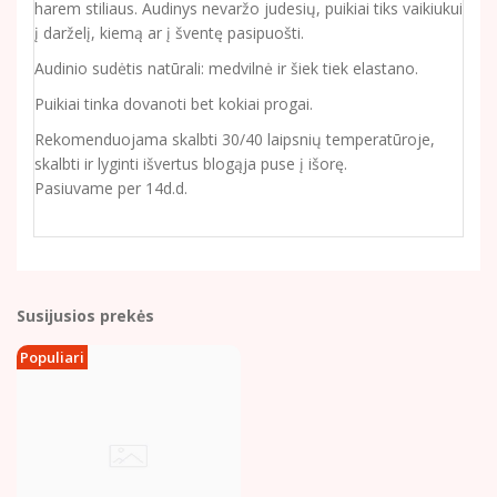
harem stiliaus. Audinys nevaržo judesių, puikiai tiks vaikiukui
į darželį, kiemą ar į šventę pasipuošti.
Audinio sudėtis natūrali: medvilnė ir šiek tiek elastano.
Puikiai tinka dovanoti bet kokiai progai.
Rekomenduojama skalbti 30/40 laipsnių temperatūroje,
skalbti ir lyginti išvertus blogąja puse į išorę.
Pasiuvame per 14d.d.
Susijusios prekės
Populiari