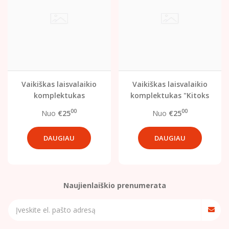
Vaikiškas laisvalaikio
Vaikiškas laisvalaikio
komplektukas
komplektukas "Kitoks
"Bomperis+kelnės"
mėlynas"
00
00
Nuo
€25
Nuo
€25
(pilkai rusva spalva)
DAUGIAU
DAUGIAU
Naujienlaiškio prenumerata