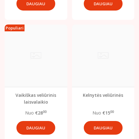
DAUGIAU
DAUGIAU
Populiari
Vaikiškas veliūrinis
Kelnytės veliūrinės
laisvalaikio
komplektukas su
00
00
Nuo
€28
Nuo
€15
užtrauktuku
DAUGIAU
DAUGIAU