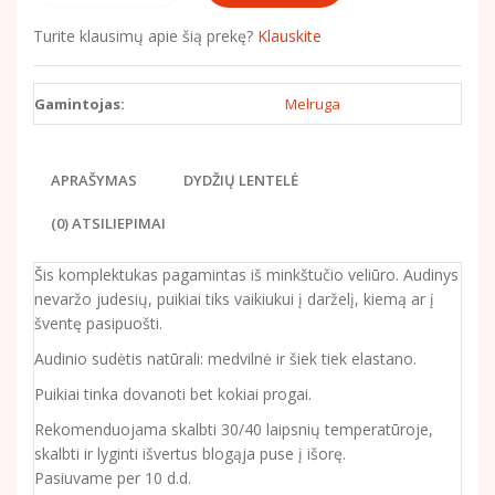
Turite klausimų apie šią prekę?
Klauskite
Gamintojas:
Melruga
APRAŠYMAS
DYDŽIŲ LENTELĖ
(0) ATSILIEPIMAI
Šis komplektukas pagamintas iš minkštučio veliūro. Audinys
nevaržo judesių, puikiai tiks vaikiukui į darželį, kiemą ar į
šventę pasipuošti.
Audinio sudėtis natūrali: medvilnė ir šiek tiek elastano.
Puikiai tinka dovanoti bet kokiai progai.
Rekomenduojama skalbti 30/40 laipsnių temperatūroje,
skalbti ir lyginti išvertus blogąja puse į išorę.
Pasiuvame per 10 d.d.