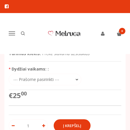
Pagrindinis
Drabužiai berniukams
Komplektukai
Komplektukas veliūrinis
KOMPLEKTUKAS VELIŪRINIS
0
Navigacija
Prekės kodas:
MEL-809
Turimas kiekis:
Prekė siuvama užsisakius
Dydžiai vaikams: :
00
€25