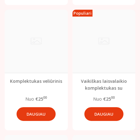
Populiari
Komplektukas veliūrinis
Vaikiškas laisvalaikio
komplektukas su
užtrauktuku
00
00
Nuo
€25
Nuo
€25
DAUGIAU
DAUGIAU