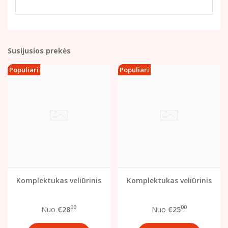
Susijusios prekės
Populiari
Populiari
Komplektukas veliūrinis
Komplektukas veliūrinis
00
00
Nuo
€28
Nuo
€25