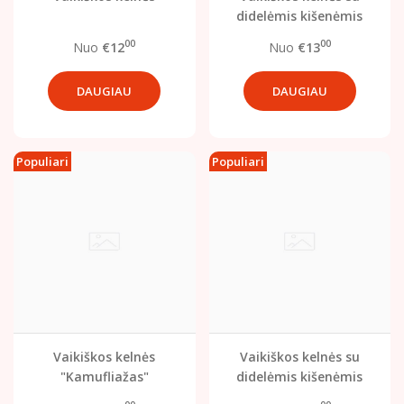
didelėmis kišenėmis
00
00
Nuo
€12
Nuo
€13
DAUGIAU
DAUGIAU
Populiari
Populiari
Vaikiškos kelnės
Vaikiškos kelnės su
"Kamufliažas"
didelėmis kišenėmis
(džinso imitacija)