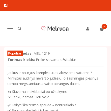
Pagrindinis
Drabužiai berniukams
Komplektukai
Vaikiškas laisvalaikio komplektukas su traktoriaus piešiniu
VAIKIŠKAS LAISVALAIKIO
0
Navigacija
KOMPLEKTUKAS SU TRAKTORIAUS
PIEŠINIU
Prekės kodas:
Populiari
MEL-1219
Turimas kiekis:
Prekė siuvama užsisakius
Jaukus ir patogus komplektukas aktyviems vaikams ?
Minkštas audinys nevaržo judesių, o žaismingas piešinys
tampa mėgstamiausia vaiko aprangos dalimi.
✂️ Siuvama individualiai po užsakymo
?? Rankų darbas Lietuvoje
✔️ Kokybiška termo spauda – nenusiskalbia
✔️ Patogus darželiui ir kasdienai