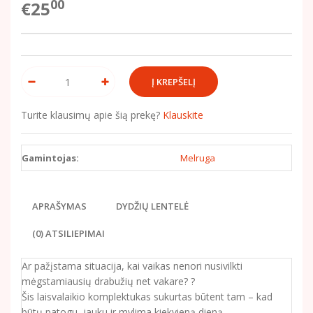
00
€25
Turite klausimų apie šią prekę?
Klauskite
Gamintojas:
Melruga
APRAŠYMAS
DYDŽIŲ LENTELĖ
(0) ATSILIEPIMAI
Ar pažįstama situacija, kai vaikas nenori nusivilkti
mėgstamiausių drabužių net vakare? ?
Šis laisvalaikio komplektukas sukurtas būtent tam – kad
būtų patogu, jauku ir mylima kiekvieną dieną.