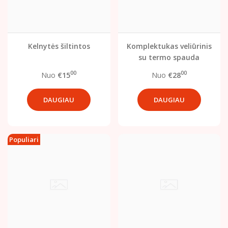
Kelnytės šiltintos
Komplektukas veliūrinis
su termo spauda
00
00
Nuo
€15
Nuo
€28
DAUGIAU
DAUGIAU
Populiari