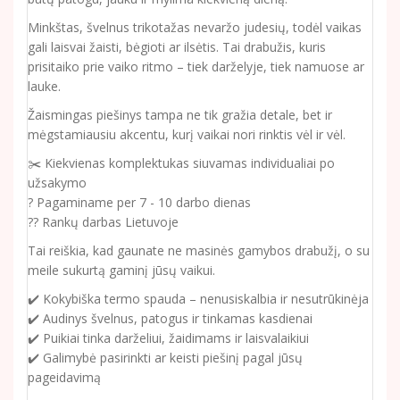
Minkštas, švelnus trikotažas nevaržo judesių, todėl vaikas
gali laisvai žaisti, bėgioti ar ilsėtis. Tai drabužis, kuris
prisitaiko prie vaiko ritmo – tiek darželyje, tiek namuose ar
lauke.
Žaismingas piešinys tampa ne tik gražia detale, bet ir
mėgstamiausiu akcentu, kurį vaikai nori rinktis vėl ir vėl.
✂️ Kiekvienas komplektukas siuvamas individualiai po
užsakymo
? Pagaminame per 7 - 10 darbo dienas
?? Rankų darbas Lietuvoje
Tai reiškia, kad gaunate ne masinės gamybos drabužį, o su
meile sukurtą gaminį jūsų vaikui.
✔️ Kokybiška termo spauda – nenusiskalbia ir nesutrūkinėja
✔️ Audinys švelnus, patogus ir tinkamas kasdienai
✔️ Puikiai tinka darželiui, žaidimams ir laisvalaikiui
✔️ Galimybė pasirinkti ar keisti piešinį pagal jūsų
pageidavimą