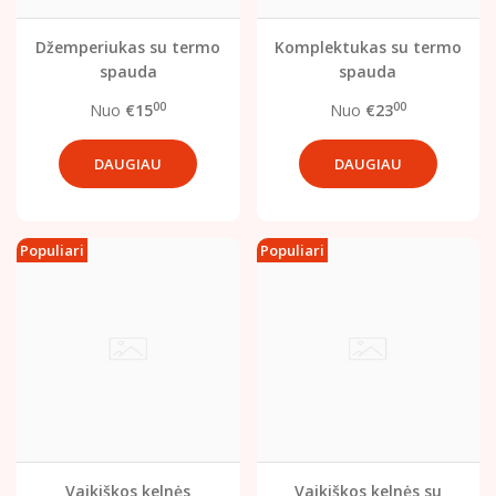
Džemperiukas su termo
Komplektukas su termo
spauda
spauda
00
00
Nuo
€15
Nuo
€23
DAUGIAU
DAUGIAU
Populiari
Populiari
Vaikiškos kelnės
Vaikiškos kelnės su