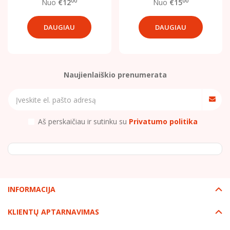
00
00
Nuo
€12
Nuo
€15
DAUGIAU
DAUGIAU
Naujienlaiškio prenumerata
Aš perskaičiau ir sutinku su
Privatumo politika
INFORMACIJA
KLIENTŲ APTARNAVIMAS