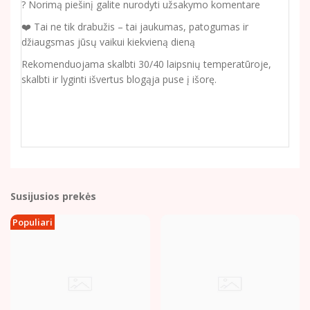
? Norimą piešinį galite nurodyti užsakymo komentare
❤️ Tai ne tik drabužis – tai jaukumas, patogumas ir
džiaugsmas jūsų vaikui kiekvieną dieną
Rekomenduojama skalbti 30/40 laipsnių temperatūroje,
skalbti ir lyginti išvertus blogąja puse į išorę.
Susijusios prekės
Populiari