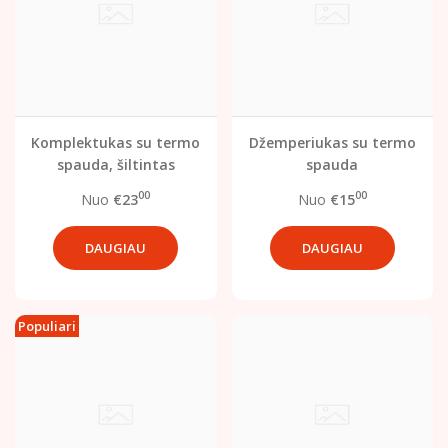
Komplektukas su termo
Džemperiukas su termo
spauda, šiltintas
spauda
00
00
Nuo
€23
Nuo
€15
DAUGIAU
DAUGIAU
Populiari