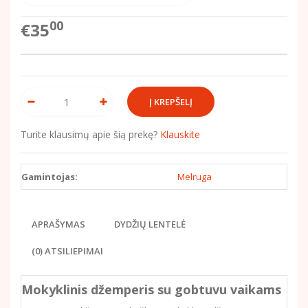
00
€35
Turite klausimų apie šią prekę?
Klauskite
Gamintojas:
Melruga
APRAŠYMAS
DYDŽIŲ LENTELĖ
(0) ATSILIEPIMAI
Mokyklinis džemperis su gobtuvu vaikams