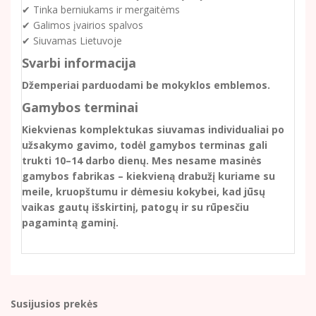
✔ Tinka berniukams ir mergaitėms
✔ Galimos įvairios spalvos
✔ Siuvamas Lietuvoje
Svarbi informacija
Džemperiai parduodami be mokyklos emblemos.
Gamybos terminai
Kiekvienas komplektukas siuvamas individualiai po
užsakymo gavimo, todėl gamybos terminas gali
trukti 10–14 darbo dienų. Mes nesame masinės
gamybos fabrikas – kiekvieną drabužį kuriame su
meile, kruopštumu ir dėmesiu kokybei, kad jūsų
vaikas gautų išskirtinį, patogų ir su rūpesčiu
pagamintą gaminį.
Susijusios prekės