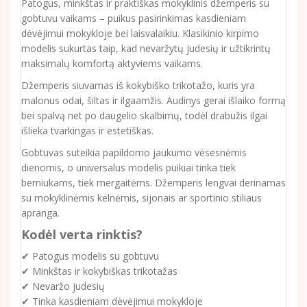
Patogus, minkštas ir praktiškas mokyklinis džemperis su
gobtuvu vaikams – puikus pasirinkimas kasdieniam
dėvėjimui mokykloje bei laisvalaikiu. Klasikinio kirpimo
modelis sukurtas taip, kad nevaržytų judesių ir užtikrintų
maksimalų komfortą aktyviems vaikams.
Džemperis siuvamas iš kokybiško trikotažo, kuris yra
malonus odai, šiltas ir ilgaamžis. Audinys gerai išlaiko formą
bei spalvą net po daugelio skalbimų, todėl drabužis ilgai
išlieka tvarkingas ir estetiškas.
Gobtuvas suteikia papildomo jaukumo vėsesnėmis
dienomis, o universalus modelis puikiai tinka tiek
berniukams, tiek mergaitėms. Džemperis lengvai derinamas
su mokyklinėmis kelnėmis, sijonais ar sportinio stiliaus
apranga.
Kodėl verta rinktis?
✔ Patogus modelis su gobtuvu
✔ Minkštas ir kokybiškas trikotažas
✔ Nevaržo judesių
✔ Tinka kasdieniam dėvėjimui mokykloje