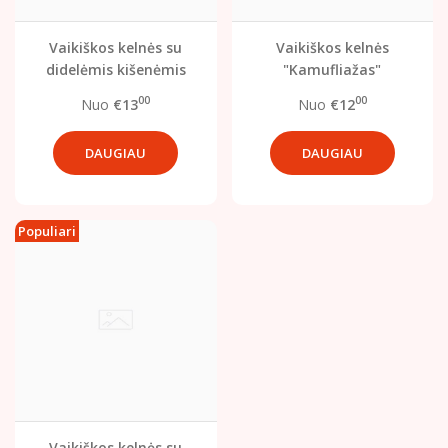
Vaikiškos kelnės su
Vaikiškos kelnės
didelėmis kišenėmis
"Kamufliažas"
00
00
Nuo
€13
Nuo
€12
DAUGIAU
DAUGIAU
Populiari
Vaikiškos kelnės su