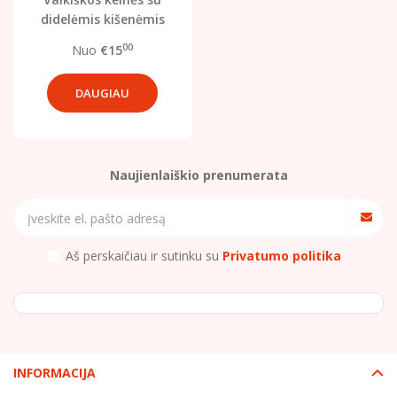
didelėmis kišenėmis
(džinso imitacija)
00
Nuo
€15
DAUGIAU
Naujienlaiškio prenumerata
Aš perskaičiau ir sutinku su
Privatumo politika
INFORMACIJA