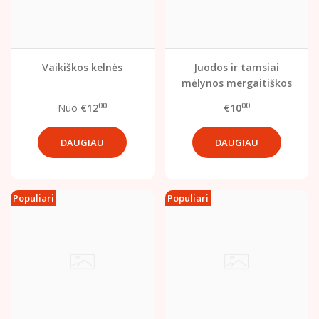
Vaikiškos kelnės
Juodos ir tamsiai
mėlynos mergaitiškos
tamprės (122 dydis)
00
00
Nuo
€12
€10
DAUGIAU
DAUGIAU
Populiari
Populiari