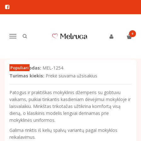
Pagrindinis
Drabužiai mergaitėms
Džemperiai
Mokyklinis džemperis vaikams su užtrauktuku – patogus kasdienai
MOKYKLINIS DŽEMPERIS VAIKAMS
0
Navigacija
SU UŽTRAUKTUKU – PATOGUS
KASDIENAI
Prekės kodas:
Populiari
MEL-1254
Turimas kiekis:
Prekė siuvama užsisakius
Patogus ir praktiškas mokyklinis džemperis su gobtuvu
vaikams, puikiai tinkantis kasdieniam dėvėjimui mokykloje ir
laisvalaikiu. Minkštas trikotažas užtikrina komfortą visą
dieną, o klasikinis modelis lengvai derinamas prie
mokyklinės uniformos.
Galima rinktis iš kelių spalvų variantų pagal mokyklos
reikalavimus.