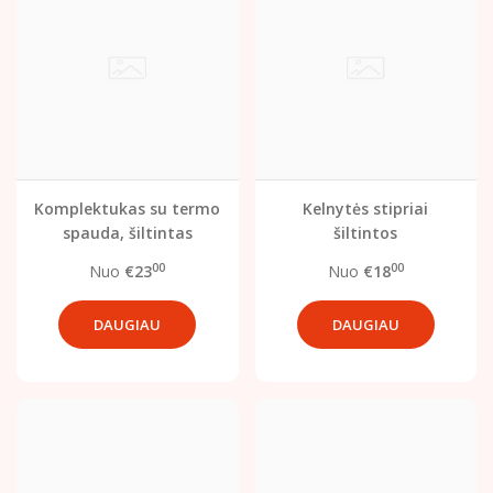
Komplektukas su termo
Kelnytės stipriai
spauda, šiltintas
šiltintos
00
00
Nuo
€23
Nuo
€18
DAUGIAU
DAUGIAU