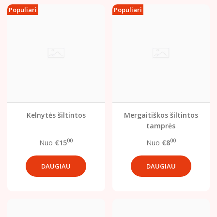
Populiari
Populiari
Kelnytės šiltintos
Mergaitiškos šiltintos
tamprės
00
00
Nuo
€15
Nuo
€8
DAUGIAU
DAUGIAU