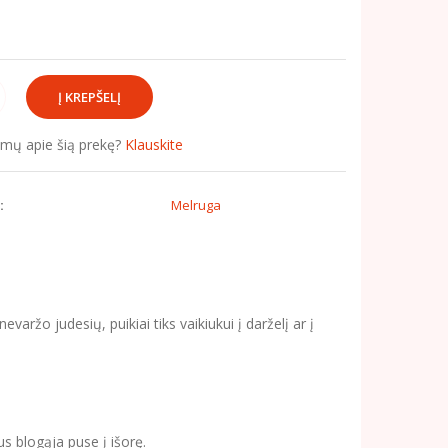
simų apie šią prekę?
Klauskite
:
Melruga
evaržo judesių, puikiai tiks vaikiukui į darželį ar į
s blogąja puse į išorę.