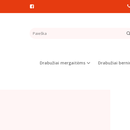
Pagrindinis
SIJON
Drabužiai mergaitėms
Drabužiai bern