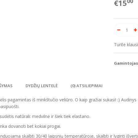
00
€15
Turite klau
Gamintojas
ŠYMAS
DYDŽIŲ LENTELĖ
(0) ATSILIEPIMAI
nėlis pagamintas iš minkštučio veliūro. O kaip gražiai sukasi! :) Audinys n
asipuošti.
sudėtis natūrali: medvilnė ir šiek tiek elastano.
tinka dovanoti bet kokiai progai.
uojama skalbti 30/40 laipsnių temperatūroje, skalbti ir lyginti išvertu