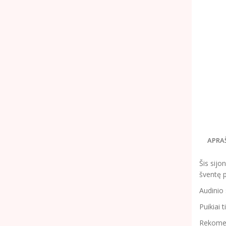
APRA
Šis sijo
šventę p
Audinio 
Puikiai 
Rekomend