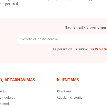
me per 10 d.d.
Naujienlaiškio prenumer
Aš perskaičiau ir sutinku su
Privat
TŲ APTARNAVIMAS
KLIENTAMS
ekės
Klientams
u nuolaida
Užsakymų istorija
s medis