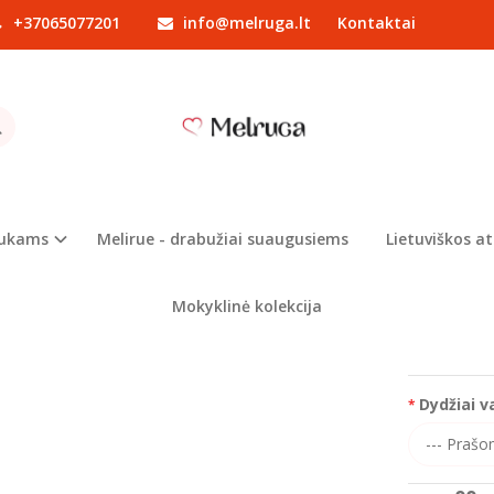
+37065077201
info@melruga.lt
Kontaktai
Drabužiai mergaitėms
Kelnės ir tamprės mergaitėms
Sijonėlis veliū
ĖLIS VELIŪRINIS
Prekės kod
Turimas ki
iukams
Melirue - drabužiai suaugusiems
Lietuviškos at
Formuodami
spalvą
Mokyklinė kolekcija
Dydžiai v