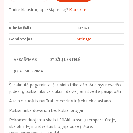
Turite klausimų apie šią prekę?
Klauskite
Kilmės šalis:
Lietuva
Gamintojas:
Melruga
APRAŠYMAS
DYDŽIŲ LENTELĖ
(0) ATSILIEPIMAI
Ši suknutė pagaminta iš kilpinio trikotažo. Audinys nevaržo
judesių, puikiai tiks vaikiukui į darželį ar į šventę pasipuošti.
Audinio sudėtis natūrali: medvilnė ir šiek tiek elastano.
Puikiai tinka dovanoti bet kokiai progai.
Rekomenduojama skalbti 30/40 laipsnių temperatūroje,
skalbti ir lyginti išvertus blogąja puse į išorę.
Pasiuvame per 10 - 15 d.d.