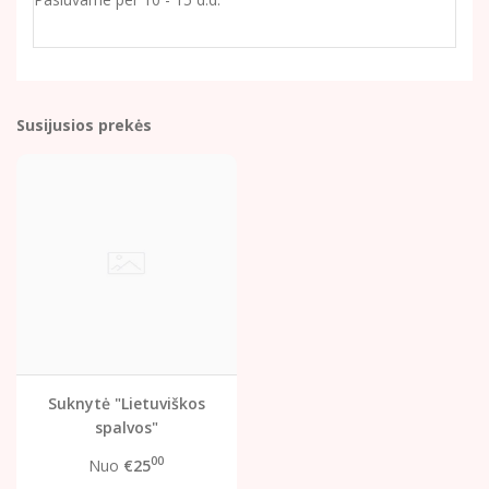
Susijusios prekės
Suknytė "Lietuviškos
spalvos"
00
Nuo
€25