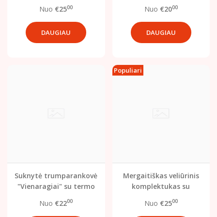
ir patogi kasdienai
00
00
Nuo
€25
Nuo
€20
DAUGIAU
DAUGIAU
Populiari
Suknytė trumparankovė
Mergaitiškas veliūrinis
"Vienaragiai" su termo
komplektukas su
spauda
sijonėliu
00
00
Nuo
€22
Nuo
€25