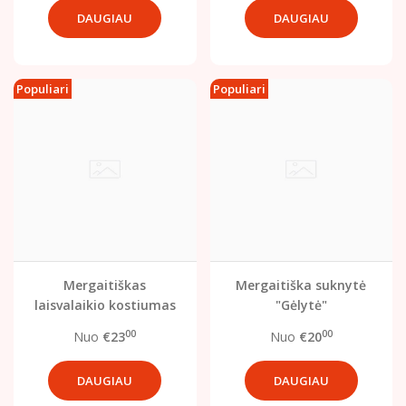
DAUGIAU
DAUGIAU
Populiari
Populiari
Mergaitiškas
Mergaitiška suknytė
laisvalaikio kostiumas
"Gėlytė"
"Princesė"
00
00
Nuo
€23
Nuo
€20
DAUGIAU
DAUGIAU