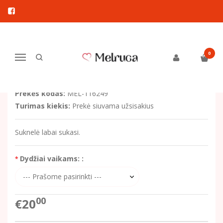
Pagrindinis
Drabužiai mergaitėms
Suknelės mergaitėms
Suknytė trumparankovė su raukinukais
SUKNYTĖ TRUMPARANKOVĖ SU
0
Navigacija
RAUKINUKAIS
Prekės kodas:
MEL-116249
Turimas kiekis:
Prekė siuvama užsisakius
Suknelė labai sukasi.
Dydžiai vaikams: :
00
€20