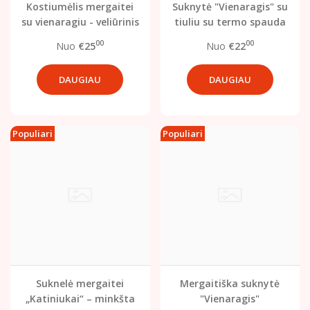
Kostiumėlis mergaitei
Suknytė "Vienaragis" su
su vienaragiu - veliūrinis
tiuliu su termo spauda
00
00
Nuo
€25
Nuo
€22
DAUGIAU
DAUGIAU
Populiari
Populiari
Suknelė mergaitei
Mergaitiška suknytė
„Katiniukai“ – minkšta
"Vienaragis"