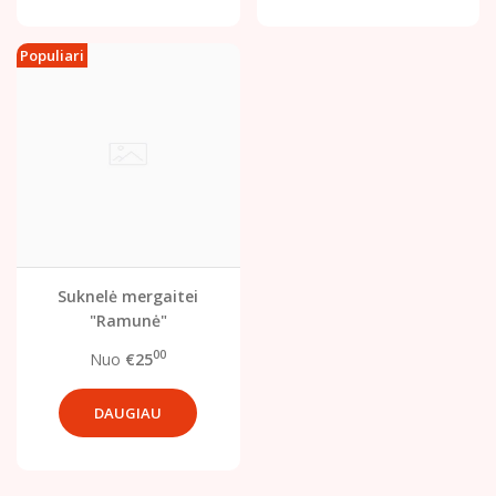
Populiari
Suknelė mergaitei
"Ramunė"
00
Nuo
€25
DAUGIAU