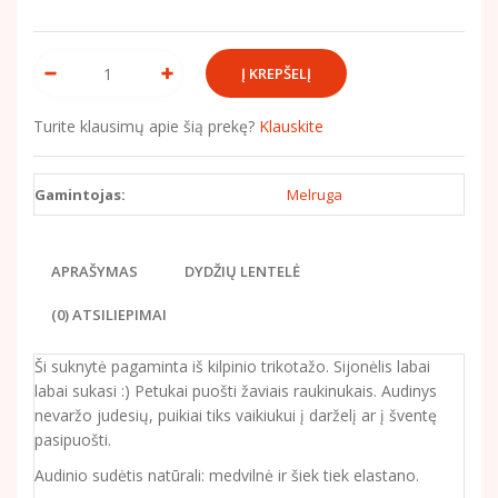
Turite klausimų apie šią prekę?
Klauskite
Gamintojas:
Melruga
APRAŠYMAS
DYDŽIŲ LENTELĖ
(0) ATSILIEPIMAI
Ši suknytė pagaminta iš kilpinio trikotažo. Sijonėlis labai
labai sukasi :) Petukai puošti žaviais raukinukais. Audinys
nevaržo judesių, puikiai tiks vaikiukui į darželį ar į šventę
pasipuošti.
Audinio sudėtis natūrali: medvilnė ir šiek tiek elastano.