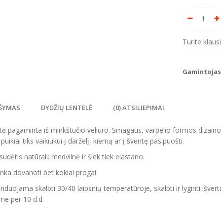
Turite klau
Gamintojas
ŠYMAS
DYDŽIŲ LENTELĖ
(0) ATSILIEPIMAI
tė pagaminta iš minkštučio veliūro. Smagaus, varpelio formos dizaino.
puikiai tiks vaikiukui į darželį, kiemą ar į šventę pasipuošti.
sudėtis natūrali: medvilnė ir šiek tiek elastano.
tinka dovanoti bet kokiai progai.
uojama skalbti 30/40 laipsnių temperatūroje, skalbti ir lyginti išvertu
me per 10 d.d.