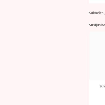
Suknelės
Susijusio
Suk