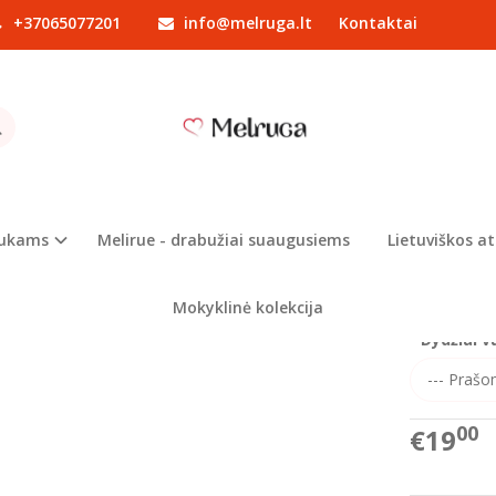
+37065077201
info@melruga.lt
Kontaktai
Drabužiai mergaitėms
Suknelės mergaitėms
Suknytė veliūrinė
YTĖ VELIŪRINĖ
Prekės kod
Turimas ki
iukams
Melirue - drabužiai suaugusiems
Lietuviškos at
Formuodami
spalvą
Mokyklinė kolekcija
Dydžiai v
00
€19