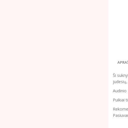
APRA
Ši sukny
judesių, 
Audinio 
Puikiai 
Rekomend
Pasiuva