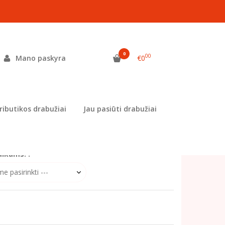
0
00
Mano paskyra
€0
as:
MEL-1149
ekis:
Prekė siuvama užsisakius
ributikos drabužiai
Jau pasiūti drabužiai
 užsakymą komentaruose nurodykite pageidaujamą
aikams: :