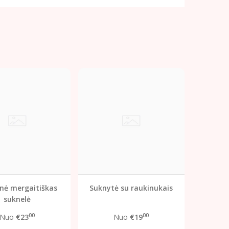
inė mergaitiškas
Suknytė su raukinukais
suknelė
00
00
Nuo
€23
Nuo
€19