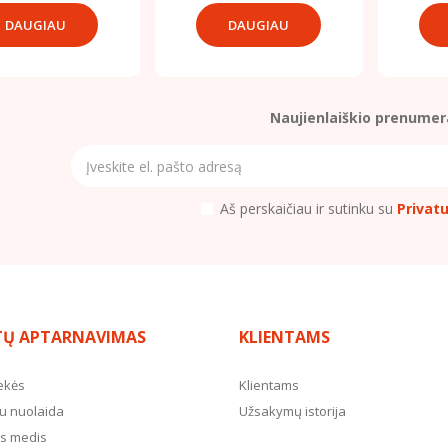
DAUGIAU
DAUGIAU
Naujienlaiškio prenumer
Aš perskaičiau ir sutinku su
Privat
TŲ APTARNAVIMAS
KLIENTAMS
ekės
Klientams
u nuolaida
Užsakymų istorija
s medis