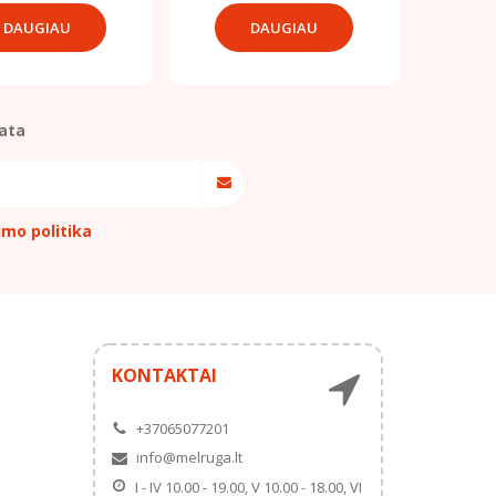
DAUGIAU
DAUGIAU
ata
umo politika
KONTAKTAI
+37065077201
info@melruga.lt
I - IV 10.00 - 19.00, V 10.00 - 18.00, VI