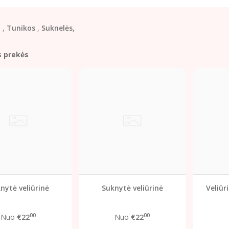
,
,
Tunikos
,
Suknelės,
s prekės
nytė veliūrinė
Suknytė veliūrinė
Veliūr
00
00
Nuo
€22
Nuo
€22