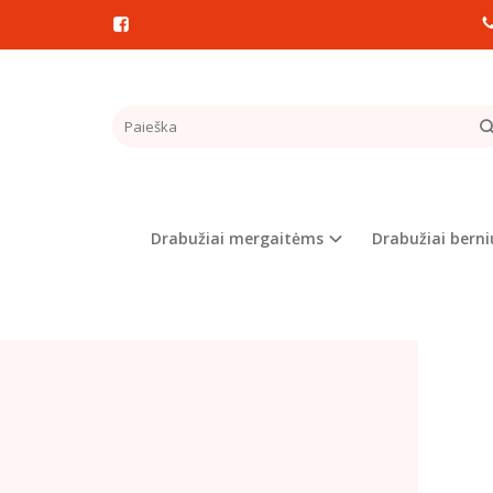
Pagrindinis
SUKN
Drabužiai mergaitėms
Drabužiai bern