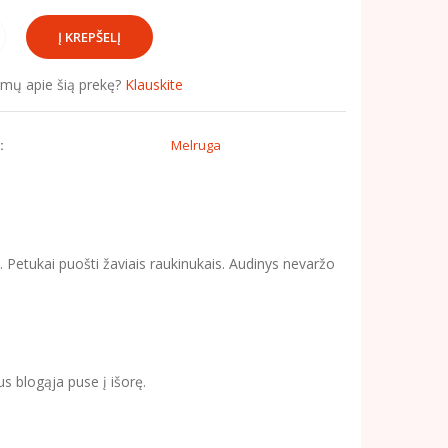
simų apie šią prekę?
Klauskite
:
Melruga
 Petukai puošti žaviais raukinukais. Audinys nevaržo
s blogąja puse į išorę.