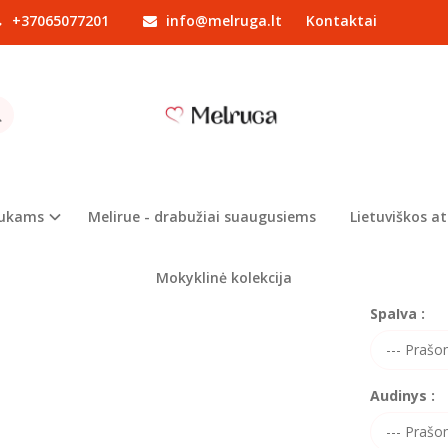
+37065077201
info@melruga.lt
Kontaktai
Drabužiai mergaitėms
Džemperiai
Džemperiukas "Ratai 2"
PERIUKAS "RATAI 2"
Prekės kod
ri
Turimas ki
iukams
Melirue - drabužiai suaugusiems
Lietuviškos at
Dydžiai v
Mokyklinė kolekcija
Spalva :
Audinys :