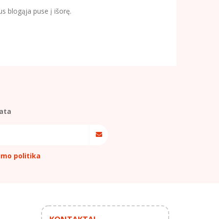
s blogąja puse į išorę.
ata
umo politika