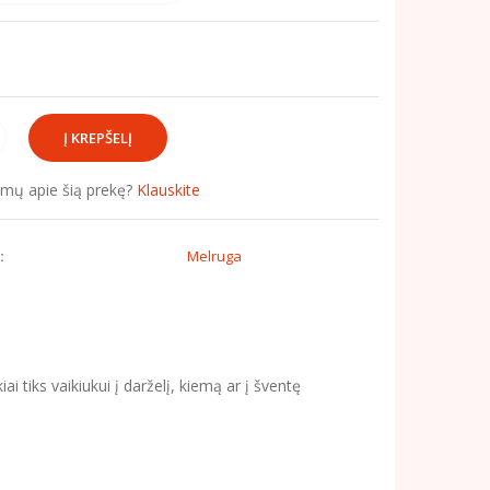
simų apie šią prekę?
Klauskite
:
Melruga
 tiks vaikiukui į darželį, kiemą ar į šventę