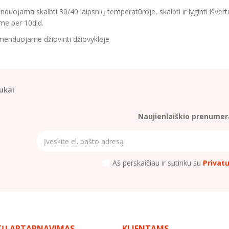
uojama skalbti 30/40 laipsnių temperatūroje, skalbti ir lyginti išvertu
me per 10d.d.
enduojame džiovinti džiovyklėje
ukai
Naujienlaiškio prenumer
Aš perskaičiau ir sutinku su
Privat
TŲ APTARNAVIMAS
KLIENTAMS