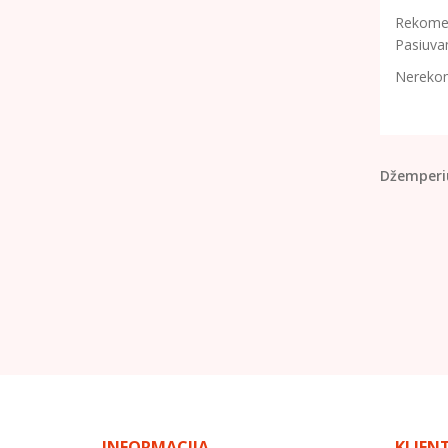
Rekomend
Pasiuva
Nerekom
Džemperi
INFORMACIJA
KLIEN