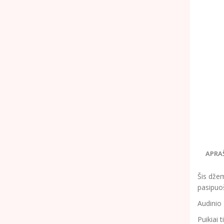
APRA
Šis džem
pasipuoš
Audinio 
Puikiai 