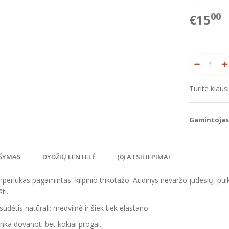
00
€15
Turite klau
Gamintojas
ŠYMAS
DYDŽIŲ LENTELĖ
(0) ATSILIEPIMAI
periukas pagamintas kilpinio trikotažo. Audinys nevaržo judesių, puikiai
ti.
sudėtis natūrali: medvilnė ir šiek tiek elastano.
tinka dovanoti bet kokiai progai.