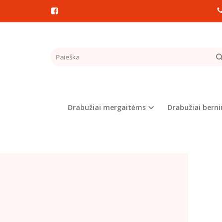
Pagrindinis
DŽEM
Populia
Drabužiai mergaitėms
Drabužiai bern