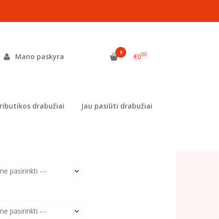
0
00
Mano paskyra
€0
as:
MEL-1211
ekis:
Prekė siuvama užsisakius
ributikos drabužiai
Jau pasiūti drabužiai
aikams: :