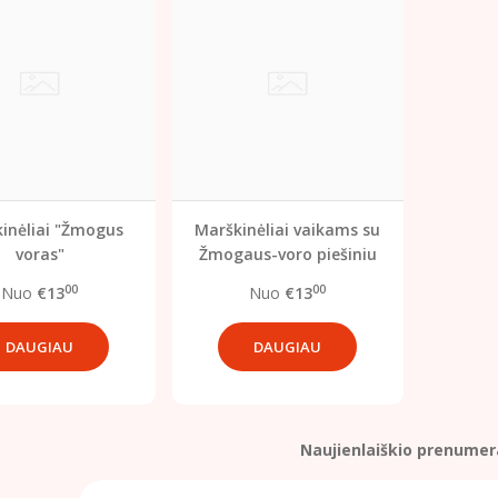
inėliai "Žmogus
Marškinėliai vaikams su
voras"
Žmogaus-voro piešiniu
00
00
Nuo
€13
Nuo
€13
DAUGIAU
DAUGIAU
Naujienlaiškio prenumer