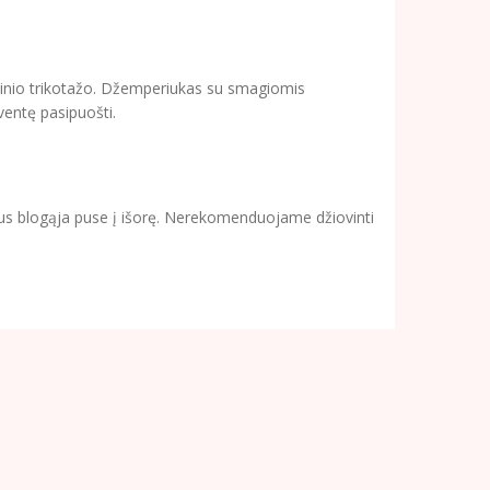
lpinio trikotažo. Džemperiukas su smagiomis
šventę pasipuošti.
rtus blogąja puse į išorę. Nerekomenduojame džiovinti