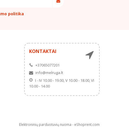
umo politika
KONTAKTAI
+37065077201
info@melruga.lt
I - IV 10.00 - 19.00, V 10.00 - 18.00, VI
10.00 - 14.00
Elektroninių parduotuvių nuoma
-
eShoprent.com