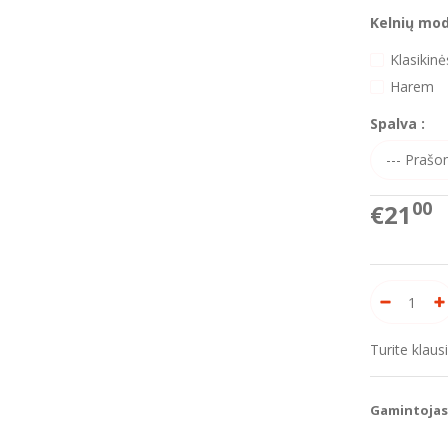
Kelnių mode
Klasikinė
Harem
Spalva :
00
€21
Turite klau
Gamintojas