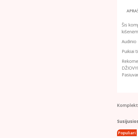
APRA
Šis komp
kišenėmi
Audinio 
Puikiai 
Rekomend
DŽIOVYK
Pasiuva
Komplekt
Susijusio
Populiari