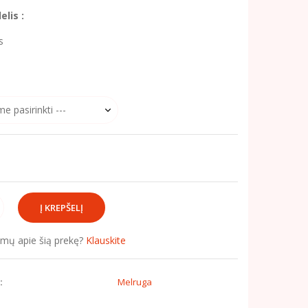
lis :
s
simų apie šią prekę?
Klauskite
:
Melruga