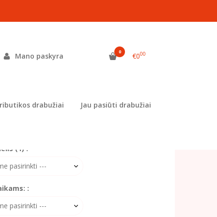
umas "Žmogus voras"
OGUS VORAS"
0
00
Mano paskyra
€0
as:
MEL-1223
ekis:
Prekė siuvama užsisakius
ributikos drabužiai
Jau pasiūti drabužiai
 užsakymą komentaruose nurodykite pageidaujamą
į
lis (1) :
aikams: :