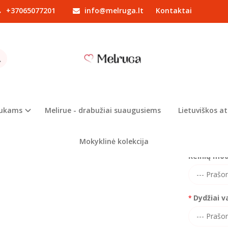
+37065077201
info@melruga.lt
Kontaktai
Drabužiai berniukams
Komplektukai
Vaikiškas laisvalaikio kosti
IŠKAS LAISVALAIKIO KOSTIUMAS "ŽM
Prekės kod
Turimas ki
iukams
Melirue - drabužiai suaugusiems
Lietuviškos at
Formuodami
spalvų derin
Mokyklinė kolekcija
Kelnių mode
Dydžiai v