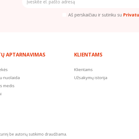
Aš perskaičiau ir sutinku su
Privat
TŲ APTARNAVIMAS
KLIENTAMS
ekės
Klientams
u nuolaida
Užsakymų istorija
s medis
i
turinį be autorių sutikimo draudžiama.