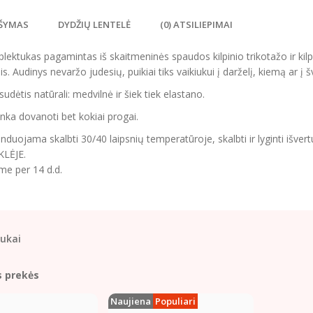
ŠYMAS
DYDŽIŲ LENTELĖ
(0) ATSILIEPIMAI
lektukas pagamintas iš skaitmeninės spaudos kilpinio trikotažo ir ki
s. Audinys nevaržo judesių, puikiai tiks vaikiukui į darželį, kiemą ar į 
sudėtis natūrali: medvilnė ir šiek tiek elastano.
tinka dovanoti bet kokiai progai.
uojama skalbti 30/40 laipsnių temperatūroje, skalbti ir lyginti išve
LĖJE.
me per 14 d.d.
ukai
s prekės
Naujiena
Populiari