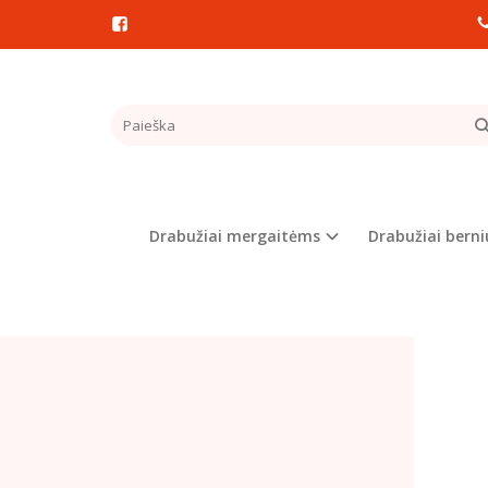
Pagrindinis
VAIK
Drabužiai mergaitėms
Drabužiai bern