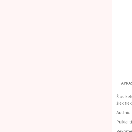
APRA
Šios kel
šiek tie
Audinio 
Puikiai 
Rekomend