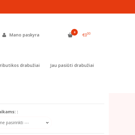
0
00
Mano paskyra
€0
as:
MEL-1235
ekis:
Prekė siuvama užsisakius
ributikos drabužiai
Jau pasiūti drabužiai
dyta už vieną vienetą
 užsakymą nepamirškite nurodyti pageidaujamą
aikams: :