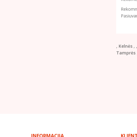
Rekomnd
Pasiuva
,
Kelnės
,
Tamprės
INFORMACIJA
KLIEN