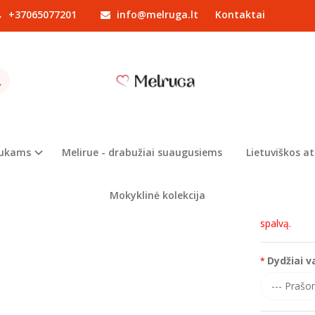
+37065077201
info@melruga.lt
Kontaktai
Drabužiai berniukams
Kelnės
Vaikiški Buggy stiliaus džinsai
ŠKI BUGGY STILIAUS DŽINSAI
Prekės kod
ri
Turimas ki
iukams
Melirue - drabužiai suaugusiems
Lietuviškos at
*kaina nuro
Mokyklinė kolekcija
formuodami
spalvą.
Dydžiai v