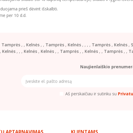
uojama prieš dėvint išskalbti.
me per 10 d.d.
,
Tamprės
,
,
Kelnės
,
,
Tamprės
,
Kelnės
,
,
,
,
Tamprės
,
Kelnės
,
S
,
Kelnės
,
,
,
Kelnės
,
Kelnės
,
,
Tamprės
,
,
Kelnės
,
,
Tamprės
,
,
T
Naujienlaiškio prenumer
Aš perskaičiau ir sutinku su
Privat
TŲ APTARNAVIMAS
KLIENTAMS