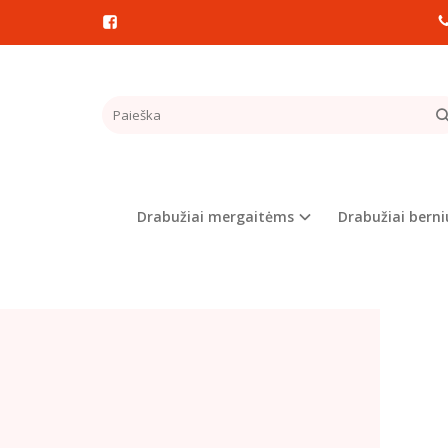
Pagrindinis
VAIKI
Populia
Drabužiai mergaitėms
Drabužiai bern