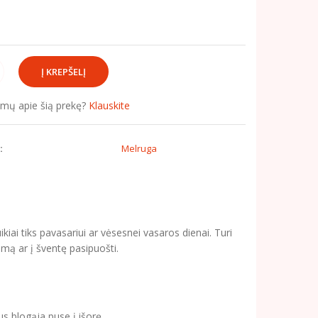
simų apie šią prekę?
Klauskite
:
Melruga
kiai tiks pavasariui ar vėsesnei vasaros dienai. Turi
emą ar į šventę pasipuošti.
us blogąja puse į išorę.