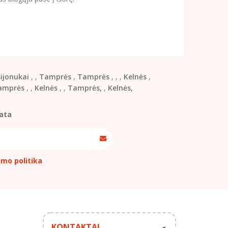
ijonukai
,
,
Tamprės
,
Tamprės
,
,
,
Kelnės
,
amprės
,
,
Kelnės
,
,
Tamprės,
,
Kelnės,
ata
umo politika
KONTAKTAI