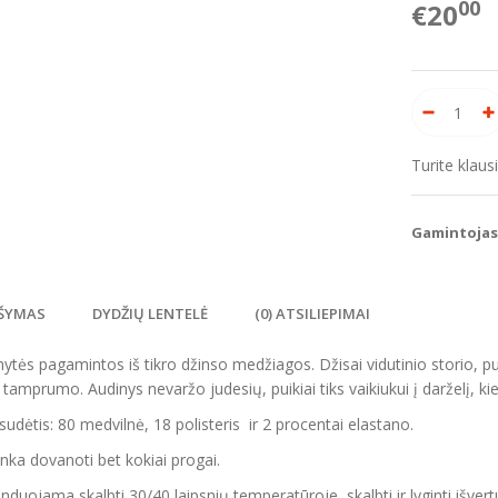
00
€20
Turite klau
Gamintojas
ŠYMAS
DYDŽIŲ LENTELĖ
(0) ATSILIEPIMAI
nytės pagamintos iš tikro džinso medžiagos. Džisai vidutinio storio, pui
k tamprumo. Audinys nevaržo judesių, puikiai tiks vaikiukui į darželį, ki
sudėtis: 80 medvilnė, 18 polisteris ir 2 procentai elastano.
tinka dovanoti bet kokiai progai.
uojama skalbti 30/40 laipsnių temperatūroje, skalbti ir lyginti išvert